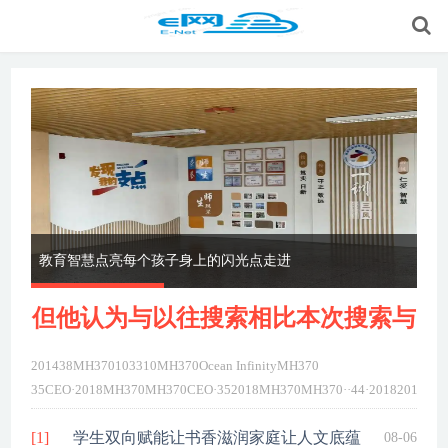
教育智慧点亮每个孩子身上的闪光点走进
同
作
师
但他认为与以往搜索相比本次搜索与
201438MH370103310MH370Ocean InfinityMH370
MH3
35CEO·2018MH370MH370CEO·352018MH370MH370··44·2018201438
InfinityMH37035CEO·2018MH370MH370CEO·...
详细>>
[1]
学生双向赋能让书香滋润家庭让人文底蕴
08-06