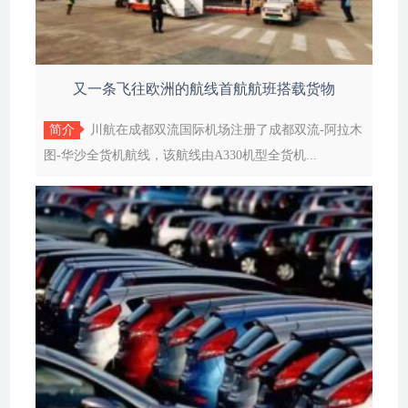
又一条飞往欧洲的航线首航航班搭载货物
简介
川航在成都双流国际机场注册了成都双流-阿拉木
图-华沙全货机航线，该航线由A330机型全货机...