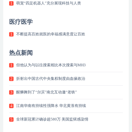
萌宠“四足机器人”充分展现科技与人类
1
医疗医学
不断提高百姓就医的幸福感满意度让百姓
1
热点新闻
但他认为与以往搜索相比本次搜索与MH3
1
折射出中国古代中央集权制度由血缘政治
2
醒狮舞到了“尔滨”南北互动邀“老铁”
3
江南华南有持续性强降水 华北黄淮有持续
4
全球新冠累计确诊超580万 美国监狱感染情
5