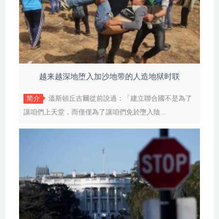
越来越深地堕入加沙地带的人造地狱时联
简介
溫斯頓丘吉爾從前說過：「建立聯合國不是為了
讓咱們上天堂，而僅僅為了讓咱們免於墮入陰...