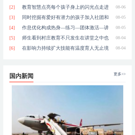
[2]
与赤色
教育智慧点亮每个孩子身上的闪光点走进
08-06
[3]
校园在
同时挖掘有爱好有潜力的孩子加入社团和
08-05
[4]
校正接
作息优化构成热身—练习—团体激活—讲
08-05
[5]
堂学习
师生看到村庄教育不只发生在讲堂之中也
08-04
[6]
嵌入家
在影响力持续扩大技能有温度育人无止境
08-04
的数字
更多>>
国内新闻