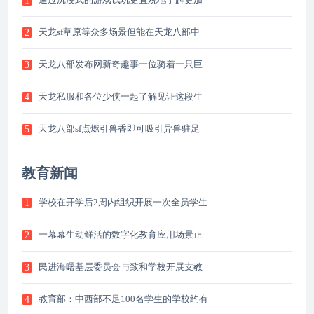
1
天龙sf草原等众多场景但能在天龙八部中
2
天龙八部发布网新奇趣事一位骑着一只巨
3
天龙私服和各位少侠一起了解见证这段生
4
天龙八部sf点燃引兽香即可吸引异兽驻足
5
教育新闻
学校在开学后2周内组织开展一次全员学生
1
一幕幕生动鲜活的数字化教育应用场景正
2
民进海曙基层委员会与致和学校开展支教
3
教育部：中西部不足100名学生的学校约有
4